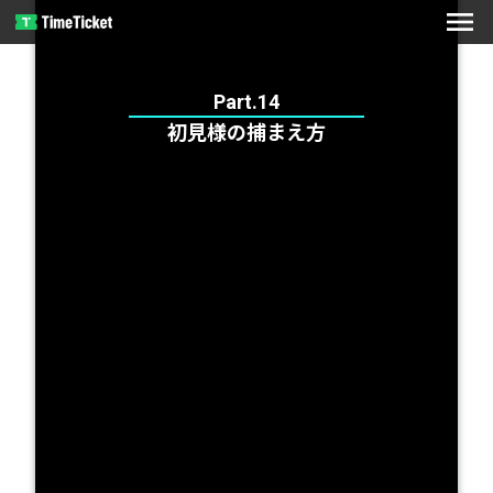
menu
Part.14
初見様の捕まえ方