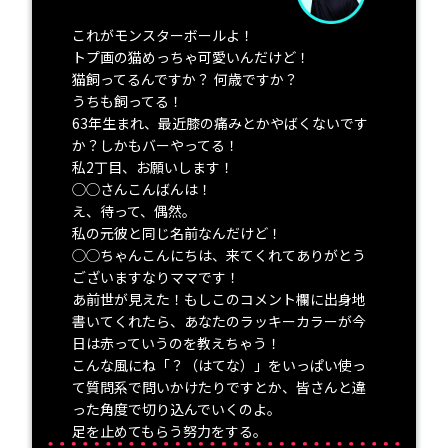
これがモンスターボールよ！
トプ画の猫めっちゃ可愛いんだけど！
猫飼ってるんですか？ 何歳ですか？
うちも飼ってる！
63年生まれ、最近膝の痛みとかやばくないです
か？しかもバーやってる！
私2丁目、お願いします！
◯◯さんこんばんは！
え、待って、偶然。
私の元彼と同じ名前なんだけど！
◯◯ちゃんこんにちは、来てくれてありがとう
ございますなりママです！
あ前世が見えた！もしこのコメント欄に出身地
書いてくれたら、あなたのラッキーカラーが今
日は赤っていうのを教えちゃう！
こんな風にね「？（はてな）」をいっぱい使っ
て質問系で問いかけたりですとか、皆さんと違
った角度で切り込んでいくのよ。
足を止めてもらう努力をする。