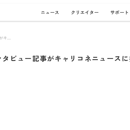
ニュース
クリエイター
サポート
案件・メディア掲載実績
arrow_forward
キ...
事務所トピックス
arrow_forward
クリエイタートピックス
arrow_forward
のインタビュー記事がキャリコネニュース
HP・LP制作事例
arrow_forward