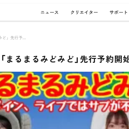
ニュース
クリエイター
サポート
案件・メディア掲載実績
arrow_forward
ど」先行予...
事務所トピックス
arrow_forward
クリエイタートピックス
arrow_forward
「まるまるみどみど」先行予約開
HP・LP制作事例
arrow_forward