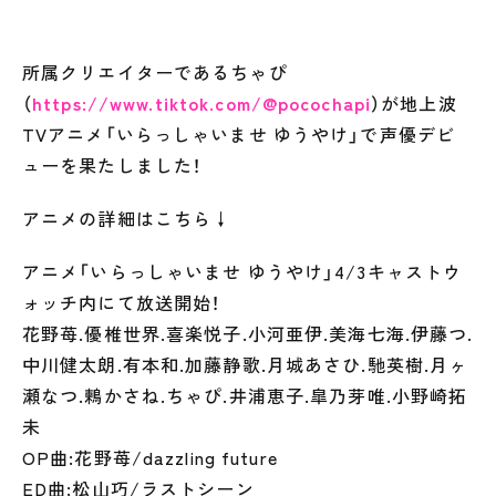
所属クリエイターであるちゃぴ
（
https://www.tiktok.com/@pocochapi
）が地上波
TVアニメ「いらっしゃいませ ゆうやけ」で声優デビ
ューを果たしました！
アニメの詳細はこちら↓
アニメ「いらっしゃいませ ゆうやけ」4/3キャストウ
ォッチ内にて放送開始！
花野苺.優椎世界.喜楽悦子.小河亜伊.美海七海.伊藤つ.
中川健太朗.有本和.加藤静歌.月城あさひ.馳英樹.月ヶ
瀬なつ.鶫かさね.ちゃぴ.井浦恵子.皐乃芽唯.小野崎拓
未
OP曲:花野苺/dazzling future
ED曲:松山巧/ラストシーン