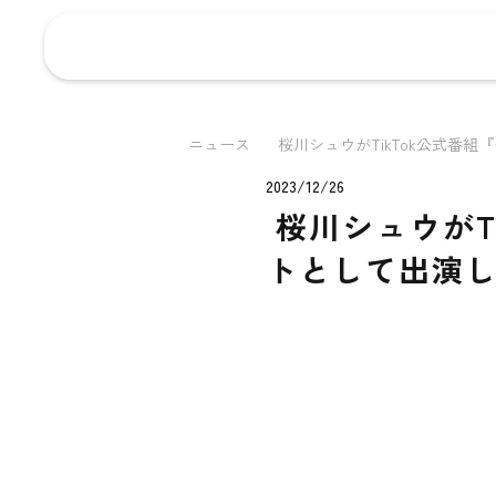
ニュース
桜川シュウがTikTok公式番組『モ
2023/12/26
桜川シュウがT
トとして出演し