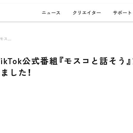
ニュース
クリエイター
サポート
案件・メディア掲載実績
arrow_forward
ス...
事務所トピックス
arrow_forward
クリエイタートピックス
arrow_forward
ikTok公式番組『モスコと話そう
HP・LP制作事例
arrow_forward
ました！