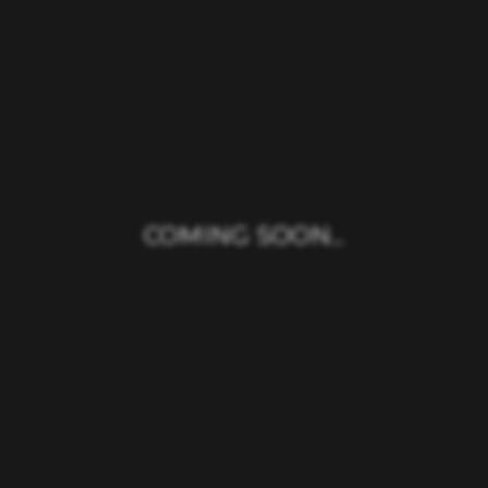
COMING SOON...
会社名
株式会社タイムチケット
所在地
〒105-0004
東京都港区新橋6-19-13 エンスイテ御成門5F
事業内容