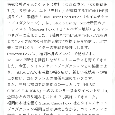
株式会社タイムチケット（本社：東京都港区、代表取締役
社長：各務 正人、以下「当社」）が運営するTikTok LIVE提
携ライバー事務所「Time Ticket Production（タイムチケッ
トプロダクション）」は、Studio Candy Foxx社所属のア
ーティスト『Repezen Foxx（旧：レペゼン地球）』をアン
バサダーに迎えました。2社共同でTikTokやTikTokLIVEを通
じて“ライブ配信の可能性と魅力”を福岡から発信し、地方
発・次世代クリエイターの挑戦を後押しします。
Repezen Foxxは、福岡出身のメンバーで結成され、
YouTubeで配信を継続しながらコミュニティを育ててきま
した。今回、タイムチケットプロダクションとの協働によ
り、TikTok LIVEでも活動の幅を広げ、新しい視聴者への接
点を広げ、既存ファンとの関係も深めていきます。
また、当社は福岡を活動拠点の一つとして『MUSIC
CIRCUS FUKUOKA』へのスポンサー参画やイベントや共同
企画などの取り組みをこれまでも実施してきました。
福岡に本社を置く Studio Candy Foxx 社とタイムチケット
プロダクション福岡支部が連携しながら、コミュニティに