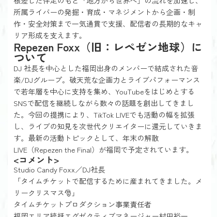
根差した伴走のもと「地方から世界へ」の流れを加速し、
所属ライバーの発掘・育成・マネジメントから企画・制
作・安全対策まで一気通貫で支援、配信者の長期的なキャ
リア形成を支えます。
Repezen Foxx（旧：レペゼン地球）に
ついて
DJ 社長を中心とした福岡出身のメンバーで結成された音
楽/DJグループ。破天荒な企画力とライブパフォーマンス
で若年層を中心に支持を集め、YouTubeをはじめとする
SNSで配信を継続しながら数々の話題を創出してきまし
た。今回の提携により、TikTok LIVEでも活動の幅を拡張
し、ライブの知見を次世代クリエイターに還元していきま
す。最新の活動トピックとして、年末の解散
LIVE（Repezen the Final）が福岡で予定されています。
<コメント>
Studio Candy Foxx／DJ社長
「タイムチケットで配信するために産まれてきました。メ
リークリスマス🎅」
タイムチケットプロダクション事業責任者
福岡エリア統括エグゼクティブマネージャー村田裕一