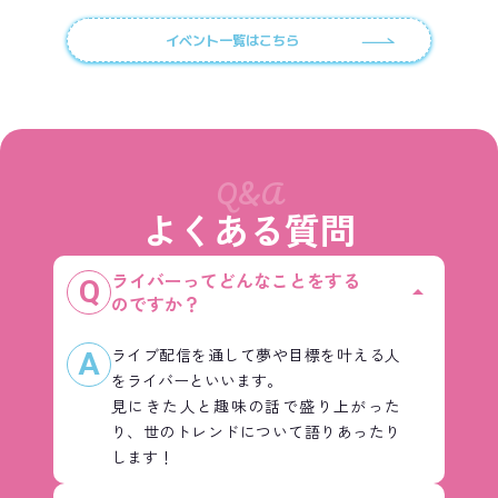
イベント一覧はこちら
Q&A
よくある質問
ライバーってどんなことをする
Q
arrow_drop_up
のですか？
ライブ配信を通して夢や目標を叶える人
A
をライバーといいます。
見にきた人と趣味の話で盛り上がった
り、世のトレンドについて語りあったり
します！