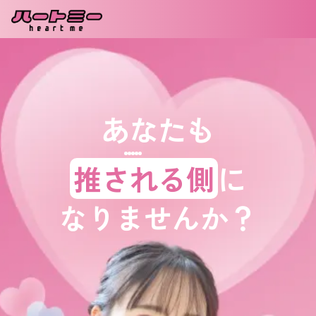
あなたも
推される側
に
なりませんか？