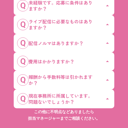
未経験です。応募に条件はあり
Q
arrow_drop_up
ますか？
ライブ配信に必要なものはあり
18歳以上でやる気があれば誰でも応募可
A
Q
arrow_drop_up
ますか？
能です！
未経験であっても配信内容や配信スケジ
スマートフォンとインターネット環境さ
A
Q
ュールなどマネージャーがサポートしま
配信ノルマはありますか？
arrow_drop_up
えあれば始められます。
すのでご安心ください。
ノルマは一切設けておりません。ご自身
A
Q
費用はかかりますか？
arrow_drop_up
の目標に合わせて自由に活動いただけま
す。
報酬から手数料等は引かれます
初期費用および所属にあたって発生する
A
Q
arrow_drop_up
か？
費用は一切ありません。
現在事務所に所属しています。
ライブ配信で獲得した報酬は100％受け取
A
Q
arrow_drop_up
問題ないでしょうか？
っていただけます。
弊社の手数料等は引いておりません。
この他に不明点などありましたら
所属事務所様の許可をいただいていれば
A
担当マネージャーまでご相談ください。
登録可能です。詳細は一度ご相談くださ